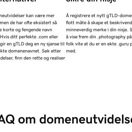
neutvidelser kan være mer
Å registrere et nytt gTLD-dome
men de har ofte eksistert så
flott måte å skape et beskriven
ste korte og fengende navn
minneverdig merke i din nisje. S
 Hvis ditt perfekte .com eller
å vise frem din .photography på 
 gir en gTLD deg en ny sjanse til
folk vite at du er en ekte .guru 
fekte domenenavnet. Søk etter
med.
lser, finn den rette og realiser
AQ om domeneutvidels