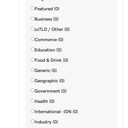
Featured (0)
Business (0)
ccTLD / Other (0)
Commerce (0)
Education (0)
Food & Drink (0)
Generic (0)
Geographic (0)
Government (0)
Health (0)
International -IDN (0)
Industry (0)