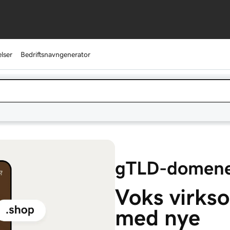
lser
Bedriftsnavngenerator
gTLD-domen
Voks virks
med nye 