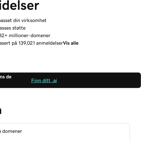
delser
passet din virksomhet
asses støtte
v 82+ millioner-domener
basert på 139,021 anmeldelser
Vis alle
ens de
Finn ditt .ai
n
på domener