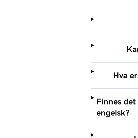
Kan
Hva e
Finnes det
engelsk?