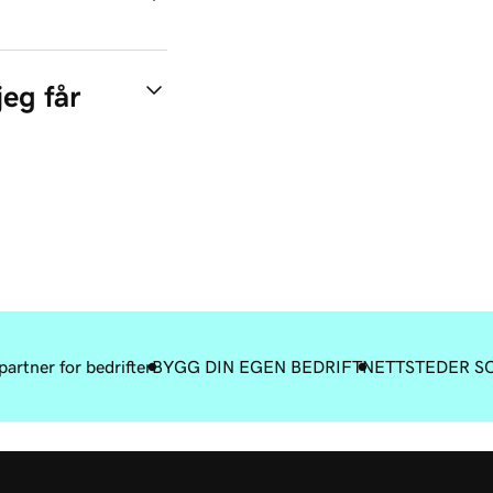
eg får
artner for bedrifter
BYGG DIN EGEN BEDRIFT
NETTSTEDER S