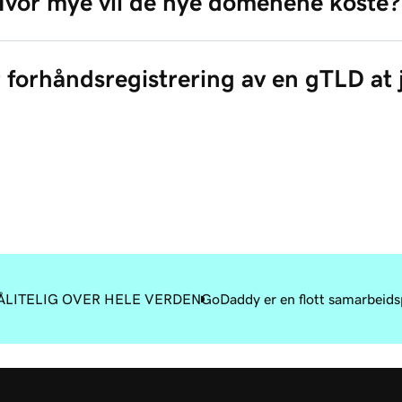
vor mye vil de nye domenene koste?
 forhåndsregistrering av en gTLD at j
ÅLITELIG OVER HELE VERDEN
GoDaddy er en flott samarbeidsp