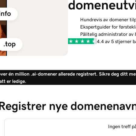
domeneutvi
Hundrevis av domener til
Ekspertguider for førstekl
Pålitelig administrator a
4.4 av 5 stjerner 
ver én million .ai-domener allerede registrert. Sikre deg ditt m
tt er ledige.
Registrer nye domenenav
Ingen treff 