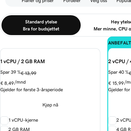
Planer og priser
Fordeler
Velg oss
Populæ
Standard ytelse
Høy ytels
Bra for budsjettet
Mer minne, CPU o
ANBEFALT
1 vCPU / 2 GB RAM
2 vCPU /
Spar 39 %
Spar 40 %
€ 13,99
€
/mnd
/m
€ 8,49
€ 15,99
Gjelder for første 3-årsperiode
Gjelder for
Kjøp nå
1 vCPU-kjerne
2 vCPU
2 GB RAM
4 GB 