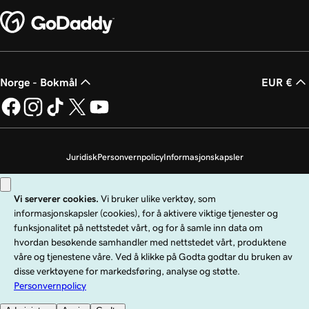
Norge - Bokmål
EUR €
Juridisk
Personvernpolicy
Informasjonskapsler
Ikke selg personopplysningene mine
Copyright © 1999–2026 GoDaddy Operating Company, LLC. Med enerett.
GoDaddy-ordmerket er et registrert varemerke som tilhører GoDaddy
Operating Company, LLC i USA og andre land. «GO»-logoen er et registrert
varemerke som tilhører GoDaddy.com, LLC i USA.
Bruk av dette nettstedet er underlagt spesifikke bruksbetingelser. Ved å bruke
dette nettstedet bekrefter du at du er underlagt disse
allmenne
tjenestebetingelsene
.