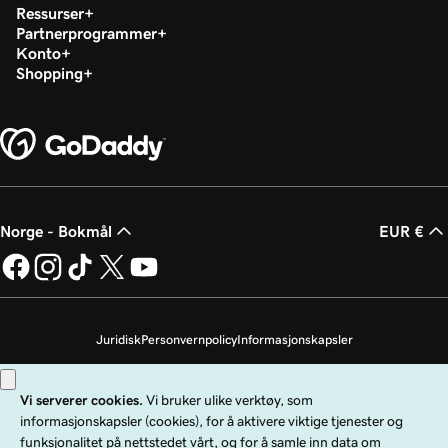
Ressurser
Partnerprogrammer
Konto
Shopping
Norge - Bokmål
EUR €
Juridisk
Personvernpolicy
Informasjonskapsler
Ikke selg personopplysningene mine
Copyright © 1999–2026 GoDaddy Operating Company, LLC. Med enerett.
GoDaddy-ordmerket er et registrert varemerke som tilhører GoDaddy