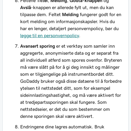
Feltene
Tittel
,
Melding
,
Godta-knappen
og
Avslå
-knappen er allerede fylt ut, men du kan
tilpasse dem. Feltet
Melding
fungerer godt for en
kort melding om informasjonskapsler. Hvis du
har en lenger, detaljert personvernpolicy, bør du
legge til en personvernpolicy
.
Avansert sporing
er et verktøy som samler inn
aggregerte, anonymiserte data og er separat fra
all individuell atferd som spores ovenfor. Bryteren
må være slått på for å gi deg innsikt og målinger
som er tilgjengelige på instrumentbordet ditt.
GoDaddy bruker også disse dataene til å forbedre
ytelsen til nettstedet ditt, som for eksempel
sideinnlastingshastighet, og må være aktivert for
at tredjepartssporingen skal fungere. Som
nettstedseier, er det du som bestemmer om
denne sporingen skal være aktivert.
Endringene dine lagres automatisk. Bruk