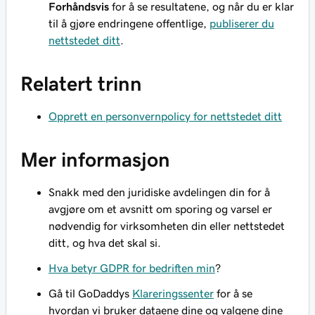
Forhåndsvis
for å se resultatene, og når du er klar
til å gjøre endringene offentlige,
publiserer du
nettstedet ditt
.
Relatert trinn
Opprett en personvernpolicy for nettstedet ditt
Mer informasjon
Snakk med den juridiske avdelingen din for å
avgjøre om et avsnitt om sporing og varsel er
nødvendig for virksomheten din eller nettstedet
ditt, og hva det skal si.
Hva betyr GDPR for bedriften min
?
Gå til GoDaddys
Klareringssenter
for å se
hvordan vi bruker dataene dine og valgene dine