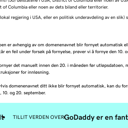
ti (50) delstatene i USA, District of Columbia eller noen av USAs b
t of Columbia eller noen av dets biland eller territorier.
 lokal regjering i USA, eller en politisk underavdeling av en slik)
en er avhengig av om domenenavnet blir fornyet automatisk elle
 en feil under forsøk på fornyelse, prøver vi å fornye den 10. 
fornyer det manuelt innen den 20. i måneden før utløpsdatoen,
truksjoner for innløsning.
vis domenenavnet ditt ikke blir fornyet automatisk, kan du for
, 10. og 20. september.
lt
GoDaddy er en fant
TILLIT VERDEN OVER