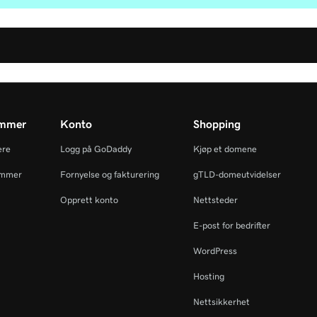
ammer
Konto
Shopping
ere
Logg på GoDaddy
Kjøp et domene
ammer
Fornyelse og fakturering
gTLD-domeutvidelser
Opprett konto
Nettsteder
E-post for bedrifter
WordPress
Hosting
Nettsikkerhet