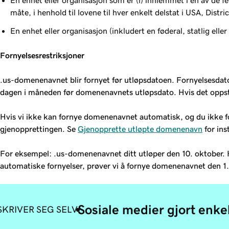
En enhet eller organisasjon som er (i) innlemmet i én av de fem
måte, i henhold til lovene til hver enkelt delstat i USA, Distric
En enhet eller organisasjon (inkludert en føderal, statlig eller
Fornyelsesrestriksjoner
.us-domenenavnet blir fornyet før utløpsdatoen. Fornyelsesdato
dagen i måneden før domenenavnets utløpsdato. Hvis det oppstår
Hvis vi ikke kan fornye domenenavnet automatisk, og du ikke 
gjenopprettingen. Se
Gjenopprette utløpte domenenavn
for ins
For eksempel: .us-domenenavnet ditt utløper den 10. oktober. H
automatiske fornyelser, prøver vi å fornye domenenavnet den 1.
Sosiale medier gjort enke
KRIVER SEG SELV