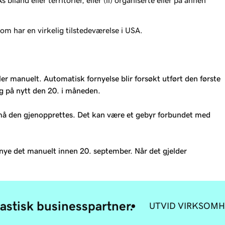
iland eller territorier, eller (ii) organiserte eller på annen
 som har en virkelig tilstedeværelse i USA.
r manuelt. Automatisk fornyelse blir forsøkt utført den første
og på nytt den 20. i måneden.
 må den gjenopprettes. Det kan være et gebyr forbundet med
nye det manuelt innen 20. september. Når det gjelder
astisk businesspartner.
UTVID VIRKSOMH