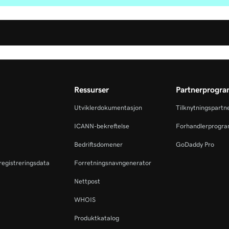
Ressurser
Partnerprogr
Utviklerdokumentasjon
Tilknytningspartn
ICANN-bekreftelse
Forhandlerprogr
Bedriftsdomener
GoDaddy Pro
eregistreringsdata
Forretningsnavngenerator
Nettpost
WHOIS
Produktkatalog