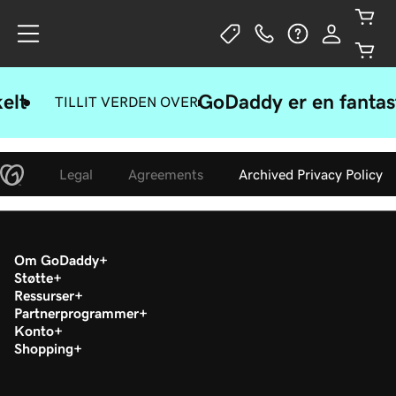
elt
GoDaddy er en fantast
TILLIT VERDEN OVER
Legal
Agreements
Archived Privacy Policy
Om GoDaddy
Støtte
Ressurser
Partnerprogrammer
Konto
Shopping