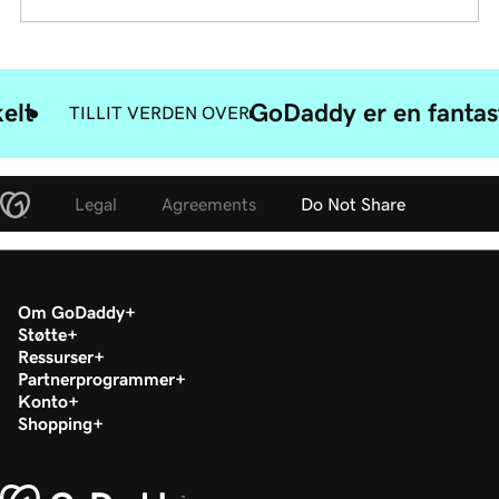
elt
GoDaddy er en fantast
TILLIT VERDEN OVER
Legal
Agreements
Do Not Share
Om GoDaddy
Støtte
Ressurser
Partnerprogrammer
Konto
Shopping