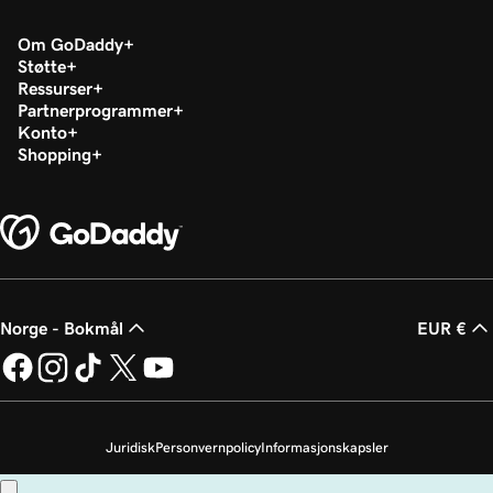
Om GoDaddy
Støtte
Ressurser
Partnerprogrammer
Konto
Shopping
Norge - Bokmål
EUR €
Juridisk
Personvernpolicy
Informasjonskapsler
Ikke selg personopplysningene mine