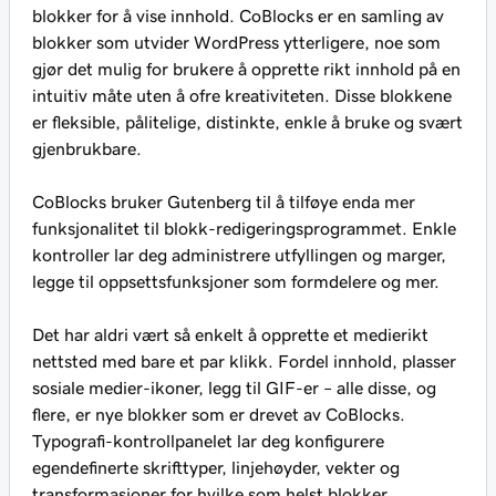
blokker for å vise innhold. CoBlocks er en samling av
blokker som utvider WordPress ytterligere, noe som
gjør det mulig for brukere å opprette rikt innhold på en
intuitiv måte uten å ofre kreativiteten. Disse blokkene
er fleksible, pålitelige, distinkte, enkle å bruke og svært
gjenbrukbare.
CoBlocks bruker Gutenberg til å tilføye enda mer
funksjonalitet til blokk-redigeringsprogrammet. Enkle
kontroller lar deg administrere utfyllingen og marger,
legge til oppsettsfunksjoner som formdelere og mer.
Det har aldri vært så enkelt å opprette et medierikt
nettsted med bare et par klikk. Fordel innhold, plasser
sosiale medier-ikoner, legg til GIF-er – alle disse, og
flere, er nye blokker som er drevet av CoBlocks.
Typografi-kontrollpanelet lar deg konfigurere
egendefinerte skrifttyper, linjehøyder, vekter og
transformasjoner for hvilke som helst blokker.