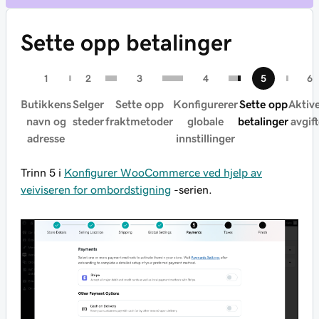
Sette opp betalinger
Butikkens
Selger
Sette opp
Konfigurerer
Sette opp
Aktiv
navn og
steder
fraktmetoder
globale
betalinger
avgift
adresse
innstillinger
Trinn 5 i
Konfigurer WooCommerce ved hjelp av
veiviseren for ombordstigning
-serien.