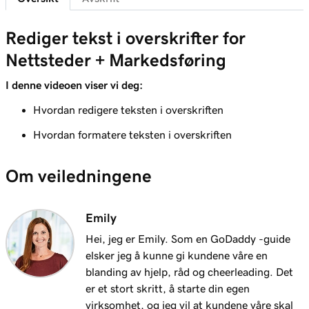
Tilpass nettstedstemaet mitt
Leksjon 7 (av 23)
Rediger tekst i overskrifter for
Legg til en del på Nettsteder + Markedsføring
1m 25s
Nettsteder + Markedsføring
-nettstedet
I denne videoen viser vi deg:
Leksjon 8 (av 23)
5m 19s
Hvordan redigere teksten i overskriften
Rediger innhold i en del eller seksjonsgruppe
Hvordan formatere teksten i overskriften
Leksjon 9 (av 23)
Rediger de visuelle elementene i overskriften
3m 8s
Om veiledningene
min
Leksjon 10 (av 23)
Emily
Rediger tekst i Overskrifter for Nettsteder +
2m 23s
Markedsføring
Hei, jeg er Emily. Som en GoDaddy -guide
elsker jeg å kunne gi kundene våre en
Leksjon 11 (av 23)
blanding av hjelp, råd og cheerleading. Det
Legg til et kampanjebanner på nettstedet
2m 18s
er et stort skritt, å starte din egen
mitt
virksomhet, og jeg vil at kundene våre skal