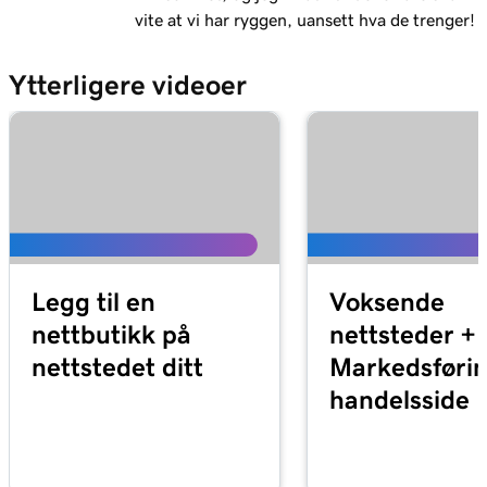
vite at vi har ryggen, uansett hva de trenger!
Leksjon 12 (av 23)
Rediger handlingsknappen i overskriften til
2m 15s
Ytterligere videoer
nettstedet mitt
Leksjon 13 (av 23)
Legg til en logo i overskriften min i
2m 30s
Nettsteder + Markedsføring
Leksjon 14 (av 23)
Bruk video som forsidebilde i Nettsteder +
1m 54s
Markedsføring
Legg til en
Voksende
nettbutikk på
nettsteder +
Leksjon 15 (av 23)
nettstedet ditt
Markedsførin
Bruk en lysbildefremvisning som forsidebilde
3m 22s
for nettsteder + markedsføring
handelsside
Leksjon 16 (av 23)
Tilpass min Om oss -seksjon i Nettsteder +
2m 44s