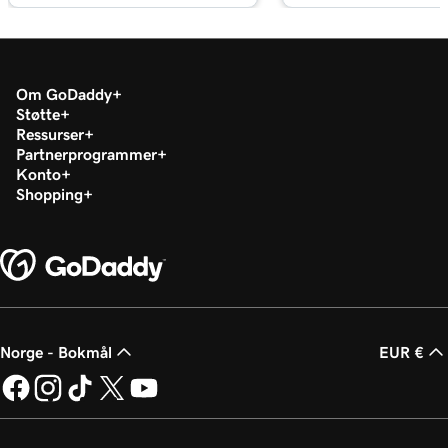
Markedsføring
Leksjon 17 (av 23)
Tilpass en innholdsdel i Nettsteder +
2m 56s
Om GoDaddy
Markedsføring
Støtte
Ressurser
Leksjon 18 (av 23)
Partnerprogrammer
Rediger bunntekstdelen min i Nettsteder +
1m 57s
Konto
Markedsføring
Shopping
Leksjon 19 (av 23)
Tilpass Min Kontakt oss -delen i Nettsteder +
2m 56s
Markedsføring
Leksjon 20 (av 23)
Tilpass den sosiale delen min i Nettsteder +
1m 23s
Norge - Bokmål
EUR €
Markedsføring
Leksjon 21 (av 23)
54s
Publiser nettstedet mitt