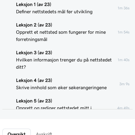
Leksjon 1 (av 23)
1m 36s
Definer nettstedets mål før utvikling
Leksjon 2 (av 23)
Opprett et nettsted som fungerer for mine
1m 54s
forretningsmål
Leksjon 3 (av 23)
Hvilken informasjon trenger du på nettstedet
1m 40s
ditt?
Leksjon 4 (av 23)
3m 9s
Skrive innhold som øker søkerangeringene
Leksjon 5 (av 23)
Opprett og rediger nettstedet mitt i
4m 49s
Nettstedbygger
Leksjon 6 (av 23)
1m 51s
Oversikt
Avskrift