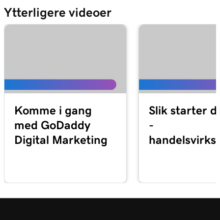
Ytterligere videoer
Komme i gang
Slik starter d
med GoDaddy
-
Digital Marketing
handelsvirk