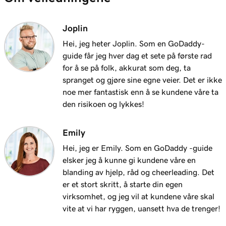
Joplin
Hei, jeg heter Joplin. Som en GoDaddy-
guide får jeg hver dag et sete på første rad
for å se på folk, akkurat som deg, ta
spranget og gjøre sine egne veier. Det er ikke
noe mer fantastisk enn å se kundene våre ta
den risikoen og lykkes!
Emily
Hei, jeg er Emily. Som en GoDaddy -guide
elsker jeg å kunne gi kundene våre en
blanding av hjelp, råd og cheerleading. Det
er et stort skritt, å starte din egen
virksomhet, og jeg vil at kundene våre skal
vite at vi har ryggen, uansett hva de trenger!