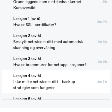
Grunnleggende om nettstedssikkerhet:
35s
Kursoversikt
Leksjon 1 (av 6)
2m 49s
Hva er SSL -sertifikater?
Leksjon 2 (av 6)
Beskytt nettstedet ditt med automatisk
2m 10s
skanning og overvåking
Leksjon 3 (av 6)
2m 15s
Hva er brannmurer for nettapplikasjoner?
Leksjon 4 (av 6)
Ikke miste nettstedet ditt - backup -
2m 34s
strategier som fungerer
Leksjon 5 (av 6)
3m 25s
Hvilket SSL -sertifikat passer for deg?