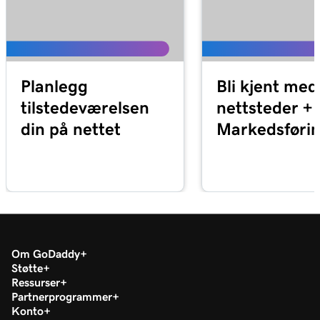
Leksjon 18 (av 20)
Tilbakebetale eller annullere en transaksjon i
1m 7s
GoDaddy Commerce -appen min
Planlegg
Bli kjent med
Leksjon 19 (av 20)
1m 24s
Behandle en transaksjon med en QR -kode
tilstedeværelsen
nettsteder +
din på nettet
Markedsføri
Leksjon 20 (av 20)
1m 12s
Legg til produktbilder i Registrer -appen min
Om GoDaddy
Støtte
Ressurser
Partnerprogrammer
Konto