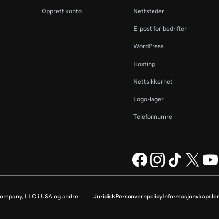
Opprett konto
Nettsteder
E-post for bedrifter
WordPress
Hosting
Nettsikkerhet
Logo-lager
Telefonnumre
ompany, LLC i USA og andre
Juridisk
Personvernpolicy
Informasjonskapsler