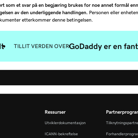
om et svar på en begjæring brukes for noe annet formål enn å r
agelsen av den underliggende handlingen.
Personen eller enheten 
dokumenter etterkommer denne betingelsen.
lt
GoDaddy er en fant
TILLIT VERDEN OVER
Ressurser
Partnerprogr
Utviklerdokumentasjon
Tilknytningspartn
ICANN-bekreftelse
Forhandlerprogr