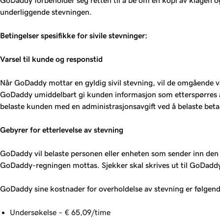
GoDaddy forbeholder seg retten til å be om en kopi av klagen
underliggende stevningen.
Betingelser spesifikke for sivile stevninger:
Varsel til kunde og responstid
Når GoDaddy mottar en gyldig sivil stevning, vil de omgående va
GoDaddy umiddelbart gi kunden informasjon som etterspørres av st
belaste kunden med en administrasjonsavgift ved å belaste bet
Gebyrer for etterlevelse av stevning
GoDaddy vil belaste personen eller enheten som sender inn den si
GoDaddy-regningen mottas. Sjekker skal skrives ut til GoDad
GoDaddy sine kostnader for overholdelse av stevning er følgend
Undersøkelse – € 65,09/time