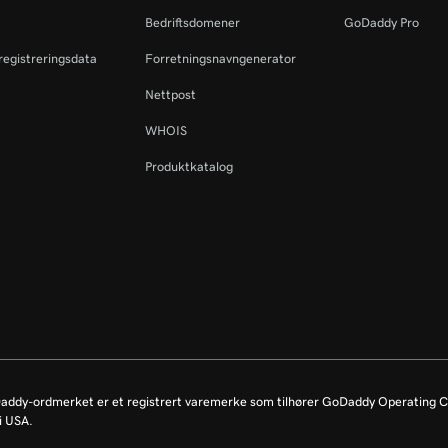
Bedriftsdomener
GoDaddy Pro
eregistreringsdata
Forretningsnavngenerator
Nettpost
WHOIS
Produktkatalog
dy-ordmerket er et registrert varemerke som tilhører GoDaddy Operating C
i USA.