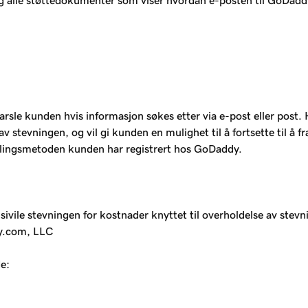
 og alle støttedokumenter som viser hvordan e-posten til GoDa
rsle kunden hvis informasjon søkes etter via e-post eller post. 
evningen, og vil gi kunden en mulighet til å fortsette til å fra
alingsmetoden kunden har registrert hos GoDaddy.
vile stevningen for kostnader knyttet til overholdelse av stevni
dy.com, LLC
e: