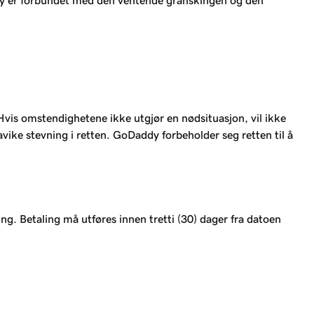
ddy er forbundet med den ventende granskingen og den
Hvis omstendighetene ikke utgjør en nødsituasjon, vil ikke
vike stevning i retten. GoDaddy forbeholder seg retten til å
ng. Betaling må utføres innen tretti (30) dager fra datoen