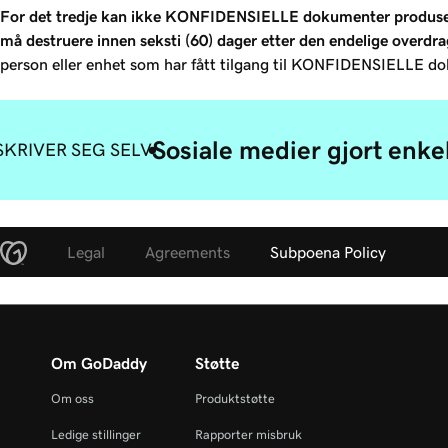
For det tredje kan ikke KONFIDENSIELLE dokumenter produsert s
må destruere innen seksti (60) dager etter den endelige overdr
person eller enhet som har fått tilgang til KONFIDENSIELLE 
Sosiale medier gjort enke
KRIVER SEG SELV
Legal
Agreements
Subpoena Policy
Om GoDaddy
Støtte
Om oss
Produktstøtte
Ledige stillinger
Rapporter misbruk