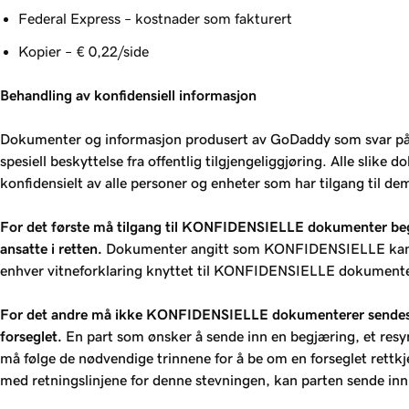
Federal Express – kostnader som fakturert
Kopier – € 0,22/side
Behandling av konfidensiell informasjon
Dokumenter og informasjon produsert av GoDaddy som svar på e
spesiell beskyttelse fra offentlig tilgjengeliggjøring. Alle s
konfidensielt av alle personer og enheter som har tilgang til de
For det første må tilgang til KONFIDENSIELLE dokumenter begre
ansatte i retten.
Dokumenter angitt som KONFIDENSIELLE kan bli br
enhver vitneforklaring knyttet til KONFIDENSIELLE dokumenter 
For det andre må ikke KONFIDENSIELLE dokumenterer sendes inn t
forseglet.
En part som ønsker å sende inn en begjæring, et resy
må følge de nødvendige trinnene for å be om en forseglet rett
med retningslinjene for denne stevningen, kan parten sende in