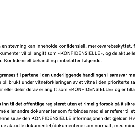
n stevning kan inneholde konfidensiell, merkevarebeskyttet, f
like dokumenter vil bli angitt som «KONFIDENSIELLE», og de aktu
m. Konfidensiell behandling innbefatter følgende:
nses til partene i den underliggende handlingen i samsvar med
ukt under vitneforklaringen av et vitne i den prioriterte sake
eller deler derav er angitt som «KONFIDENSIELLE» og er tillat
il det offentlige registeret uten et rimelig forsøk på å sikre 
mé eller andre dokumenter som forbindes med eller referer til 
kjennelse av den KONFIDENSIELLE informasjonen det gjelder. Hvi
n de aktuelle dokumentet/dokumentene som normalt, med mindre 