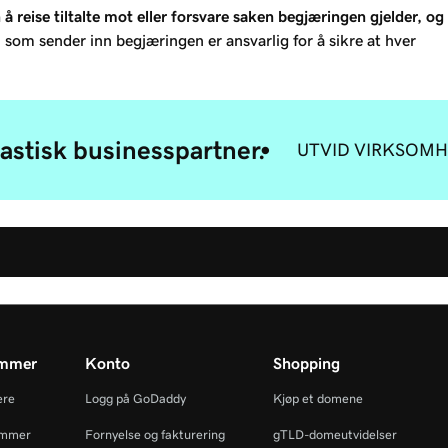
eise tiltalte mot eller forsvare saken begjæringen gjelder, og
som sender inn begjæringen er ansvarlig for å sikre at hver
astisk businesspartner.
UTVID VIRKSOMH
ammer
Konto
Shopping
ere
Logg på GoDaddy
Kjøp et domene
ammer
Fornyelse og fakturering
gTLD-domeutvidelser