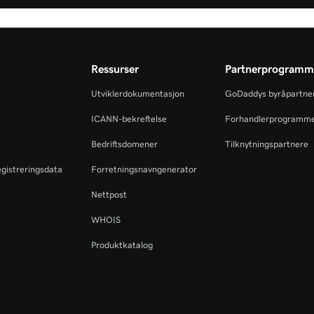
Ressurser
Partnerprogramm
Utviklerdokumentasjon
GoDaddys byråpartne
ICANN-bekreftelse
Forhandlerprogramm
Bedriftsdomener
Tilknytningspartnere
egistreringsdata
Forretningsnavngenerator
Nettpost
WHOIS
Produktkatalog