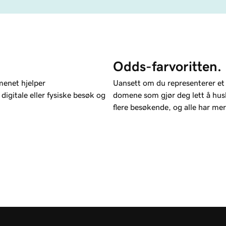
Odds-farvoritten.
enet hjelper
Uansett om du representerer et 
digitale eller fysiske besøk og
domene som gjør deg lett å husk
flere besøkende, og alle har me