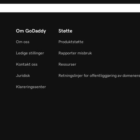
Om GoDaddy
Støtte
Om oss
Produktstøtte
Ledige stillinger
Rapporter misbruk
Kontakt oss
Ressurser
Juridisk
Retningslinjer for offentliggjøring av domener
Klareringssenter