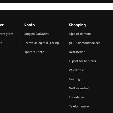
er
Konto
Shopping
rprogram
Logg på GoDaddy
Kjøp et domene
er
Fornyelse og fakturering
gTLD-domeutvidelser
Opprett konto
Nettsteder
E-post for bedrifter
WordPress
Hosting
Nettsikkerhet
Logo-lager
Telefonnumre