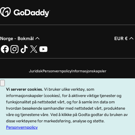
Norge - Bokmål
EUR €
Juridisk
Personvernpolicy
Informasjonskapsler
Ikke selg personopplysningene mine
Copyright © 1999–2026 GoDaddy Operating Company, LLC. Med enerett.
GoDaddy-ordmerket er et registrert varemerke som tilhører GoDaddy
Operating Company, LLC i USA og andre land. «GO»-logoen er et registrert
varemerke som tilhører GoDaddy.com, LLC i USA.
Bruk av dette nettstedet er underlagt spesifikke bruksbetingelser. Ved å bruke
dette nettstedet bekrefter du at du er underlagt disse
allmenne
tjenestebetingelsene
.