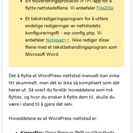
En filoverføringsprotokoll (FTP)-app for å
flytte nettstedsfilene. Vi anbefaler
FileZilla
.
Et tekstredigeringsprogram for å utføre
endelige redigeringer av nettstedets
konfigureringsfil – wp-config.php. Vi
anbefaler
Notepad++
. Ikke rediger disse
filene med et tekstbehandlingsprogram som
Microsoft Word.
Det å flytte et WordPress-nettsted manuelt kan virke
litt skummelt, men det er ikke så komplisert som det
høres ut. Så snart du forstår hoveddelene som må
flyttes, og hvor du ønsker å flytte dem til, skulle du
være i stand til å gjøre det selv.
Hoveddelene av et WordPress-nettsted er:
Kjernefiler:
Disse filene er PHP og tilknyttede