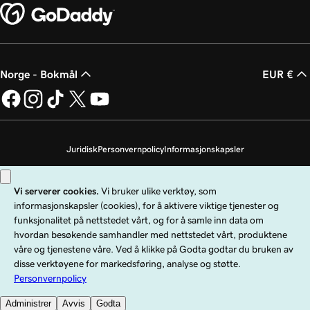
Norge - Bokmål
EUR €
Juridisk
Personvernpolicy
Informasjonskapsler
Ikke selg personopplysningene mine
Copyright © 1999–2026 GoDaddy Operating Company, LLC. Med enerett.
GoDaddy-ordmerket er et registrert varemerke som tilhører GoDaddy
Operating Company, LLC i USA og andre land. «GO»-logoen er et registrert
varemerke som tilhører GoDaddy.com, LLC i USA.
Bruk av dette nettstedet er underlagt spesifikke bruksbetingelser. Ved å bruke
dette nettstedet bekrefter du at du er underlagt disse
allmenne
tjenestebetingelsene
.