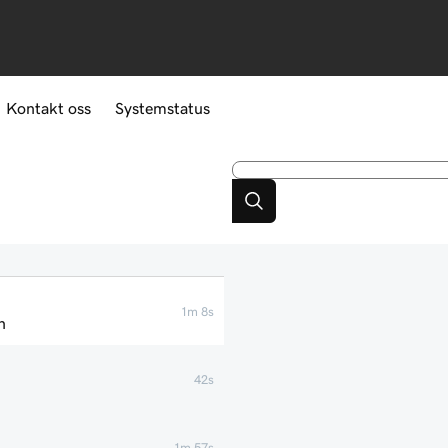
Kontakt oss
Systemstatus
1m 8s
n
42s
1m 57s