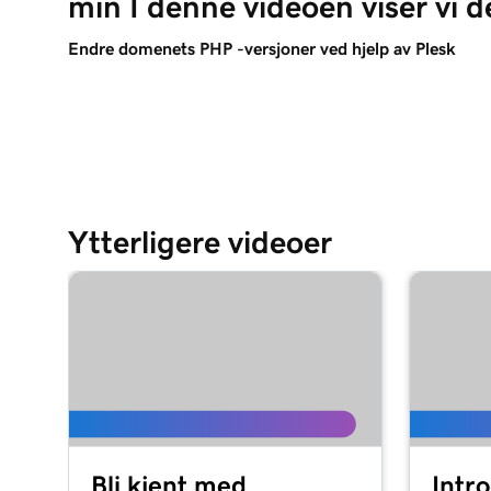
min I denne videoen viser vi 
Endre domenets PHP -versjoner ved hjelp av Plesk
Ytterligere videoer
Bli kjent med
Intr