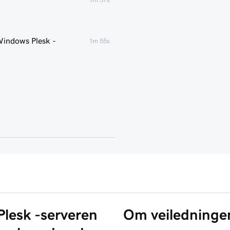
 Windows Plesk -
1m 55s
Plesk -serveren
Om veiledninge