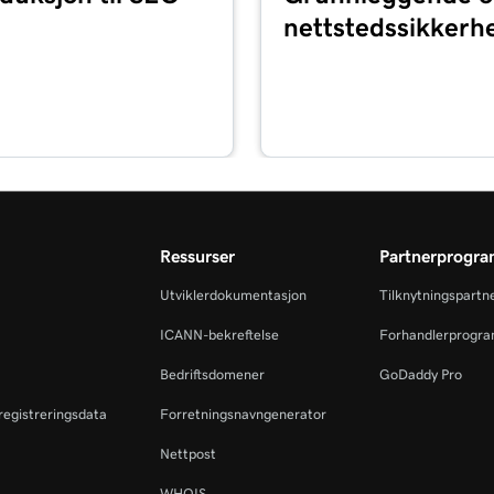
nettstedssikkerh
Ressurser
Partnerprogr
Utviklerdokumentasjon
Tilknytningspartn
ICANN-bekreftelse
Forhandlerprogr
Bedriftsdomener
GoDaddy Pro
eregistreringsdata
Forretningsnavngenerator
Nettpost
WHOIS