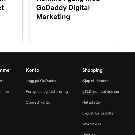
et
GoDaddy Digital
Marketing
ammer
Konto
Shopping
ere
Logg på GoDaddy
Kjøp et domene
ammer
Fornyelse og fakturering
gTLD-domeutvidelser
Opprett konto
Nettsteder
E-post for bedrifter
WordPress
Hosting