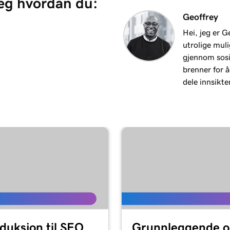
deg hvordan du:
Geoffrey
Hei, jeg er 
utrolige muli
gjennom sos
brenner for å
dele innsikte
oduksjon til SEO
Grunnleggende 