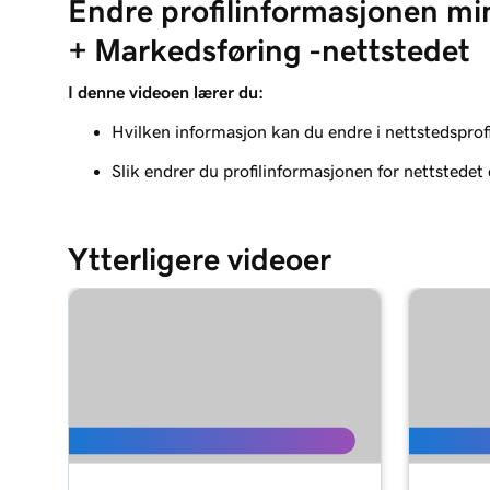
Endre profilinformasjonen mi
Leksjon 8 (av 21)
+ Markedsføring -nettstedet
Legge til en blogg på nettstedet ditt
I denne videoen lærer du:
Leksjon 9 (av 21)
Hvilken informasjon kan du endre i nettstedsprofi
Legg til kundevurderinger på nettstedet mitt
Slik endrer du profilinformasjonen for nettstedet 
Leksjon 10 (av 21)
Legg til en Google -kalender på nettstedet ditt
Ytterligere videoer
Leksjon 11 (av 21)
Del Outlook -kalenderen min på nettstedet mitt
Leksjon 12 (av 21)
Legg til en meny på Nettsteder + Markedsføring
Leksjon 13 (av 21)
Legg til restaurantreservasjoner
Leksjon 14 (av 21)