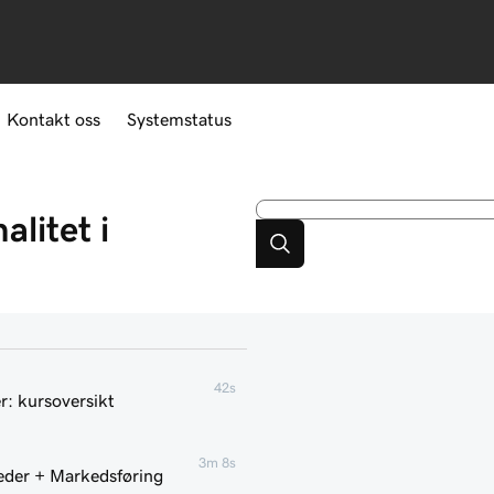
Kontakt oss
Systemstatus
alitet i
42s
r: kursoversikt
3m 8s
steder + Markedsføring