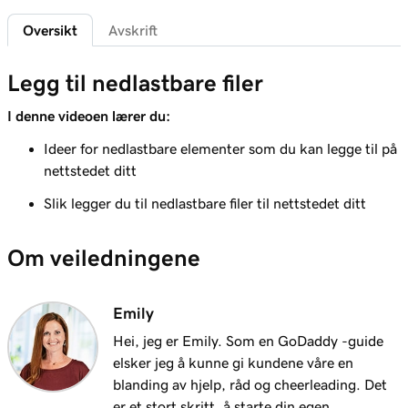
1m 29s
Legg til en personvernerklæring
Oversikt
Avskrift
Leksjon 6 (av 21)
Legg til nedlastbare filer
Legg til et favicon på Nettsteder +
1m 4s
Markedsføring -nettstedet mitt
I denne videoen lærer du:
Leksjon 7 (av 21)
Ideer for nedlastbare elementer som du kan legge til på
1m 1s
Legg til nedlastbare filer
nettstedet ditt
Leksjon 8 (av 21)
Slik legger du til nedlastbare filer til nettstedet ditt
1m 6s
Legge til en blogg på nettstedet ditt
Om veiledningene
Leksjon 9 (av 21)
2m 25s
Legg til kundevurderinger på nettstedet mitt
Emily
Leksjon 10 (av 21)
Hei, jeg er Emily. Som en GoDaddy -guide
Legg til en Google -kalender på nettstedet
2m 20s
elsker jeg å kunne gi kundene våre en
ditt
blanding av hjelp, råd og cheerleading. Det
er et stort skritt, å starte din egen