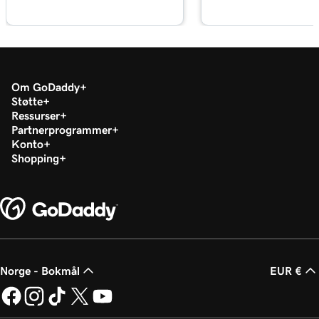
Leksjon 17 (av 21)
Aktiver avtalebetaling på nett i Nettsteder +
1m 1s
Markedsføring
Om GoDaddy
Leksjon 18 (av 21)
1m 39s
Støtte
Synkroniser avtaler til kalenderen min
Ressurser
Partnerprogrammer
Leksjon 19 (av 21)
Konto
2m 55s
Google Smart -kampanjeoversikt
Shopping
Leksjon 20 (av 21)
Opprett min Google Smart -kampanje i
3m 16s
Nettsteder + Markedsføring
Leksjon 21 (av 21)
3m 40s
Koble GoDaddy -samtaler til nettstedet mitt
Norge - Bokmål
EUR €