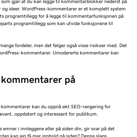
som gjør at du kan legge til kommentarblokker nederst på
ker og ideer. WordPress-kommentarer er et komplett system
ts programtillegg for å legge til kommentarfunksjonen på
djeparts programtillegg som kan utvide funksjonene til
mange fordeler, men det følger også visse risikoer med. Det
ed WordPress-kommentarer. Umodererte kommentarer kan
re kommentarer på
-kommentarer kan du oppnå økt SEO-rangering for
relevant, oppdatert og interessant for publikum.
emner i innleggene eller på siden din, gir svar på det
rdan kan jeg få mer innhold på siden? Denne slags