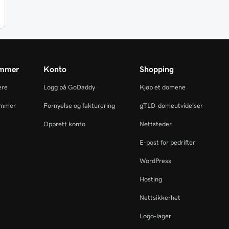
ammer
Konto
Shopping
ere
Logg på GoDaddy
Kjøp et domene
ammer
Fornyelse og fakturering
gTLD-domeutvidelser
Opprett konto
Nettsteder
E-post for bedrifter
WordPress
Hosting
Nettsikkerhet
Logo-lager