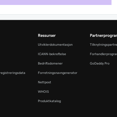
Ressurser
Partnerprogr
Utviklerdokumentasjon
Tilknytningspartn
ICANN-bekreftelse
Forhandlerprogr
Bedriftsdomener
GoDaddy Pro
eregistreringsdata
Forretningsnavngenerator
Nettpost
WHOIS
Produktkatalog