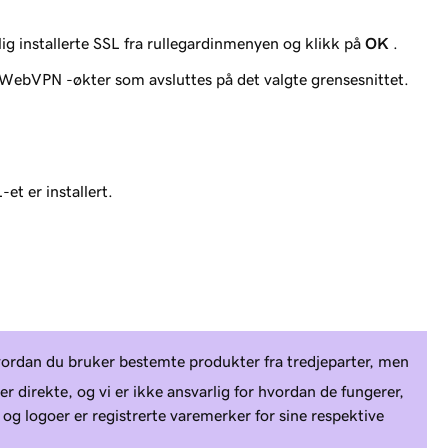
lig installerte SSL fra rullegardinmenyen og klikk på
OK
.
or WebVPN -økter som avsluttes på det valgte grensesnittet.
-et er installert.
vordan du bruker bestemte produkter fra tredjeparter, men
er direkte, og vi er ikke ansvarlig for hvordan de fungerer,
r og logoer er registrerte varemerker for sine respektive