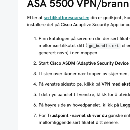
ASA 5500 VPN/bran
Etter at
sertifikatforespørselen
din er godkjent, k
installere det på Cisco Adaptive Security Applian
Finn katalogen på serveren din der sertifikat-
mellomsertifikatet ditt (
elle
gd_bundle.crt
generert navn) i den mappen.
Start
Cisco ASDM (Adaptive Security Device
I listen over ikoner nær toppen av skjermen,
På venstre sidestolpe, klikk på
VPN med ekst
I det nye panelet til venstre, klikk for å utvi
På høyre side av hovedpanelet, klikk på
Legg 
For
Trustpoint -navnet skriver du
ganske enke
mellomliggende sertifikatet ditt senere.