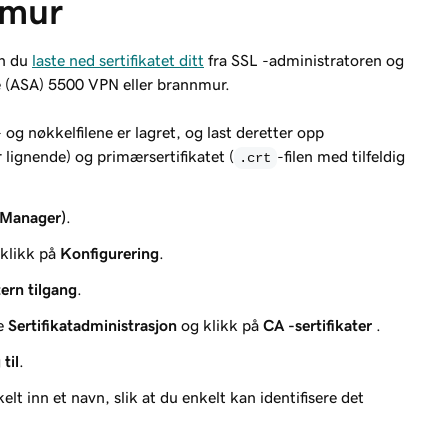
nmur
an du
laste ned sertifikatet ditt
fra SSL -administratoren og
ce (ASA) 5500 VPN eller brannmur.
 og nøkkelfilene er lagret, og last deretter opp
r lignende) og primærsertifikatet (
-filen med tilfeldig
.crt
 Manager)
.
 klikk på
Konfigurering
.
ern tilgang
.
de
Sertifikatadministrasjon
og klikk på
CA -sertifikater
.
til
.
lt inn et navn, slik at du enkelt kan identifisere det