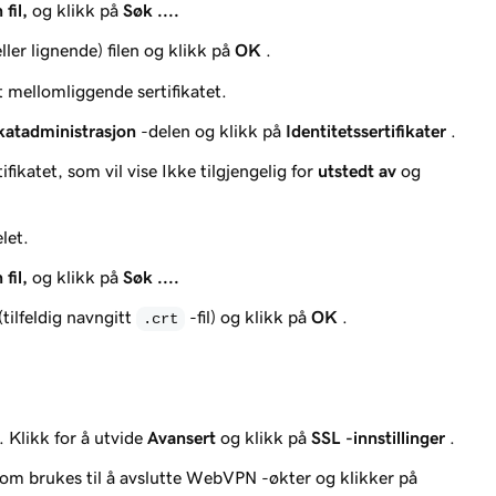
 fil,
og klikk på
Søk ....
eller lignende)
filen og klikk på
OK
.
t mellomliggende sertifikatet.
ikatadministrasjon
-delen og klikk på
Identitetssertifikater
.
ifikatet, som vil vise
Ikke tilgjengelig
for
utstedt av
og
let.
 fil,
og klikk på
Søk ....
(tilfeldig navngitt
-fil)
og klikk på
OK
.
.crt
. Klikk for å utvide
Avansert
og klikk på
SSL -innstillinger
.
som brukes til å avslutte WebVPN -økter og klikker på