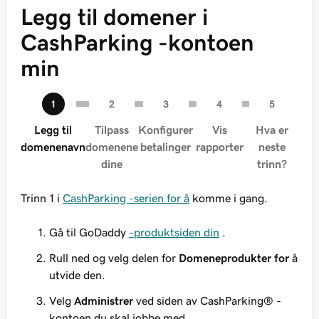
Legg til domener i
CashParking -kontoen
min
Legg til
Tilpass
Konfigurer
Vis
Hva er
domenenavn
domenene
betalinger
rapporter
neste
dine
trinn?
Trinn 1 i
CashParking -serien for å
komme i gang.
Gå til GoDaddy
-produktsiden din
.
Rull ned og velg delen for
Domeneprodukter for
å
utvide den.
Velg
Administrer
ved siden av CashParking® -
kontoen du skal jobbe med.