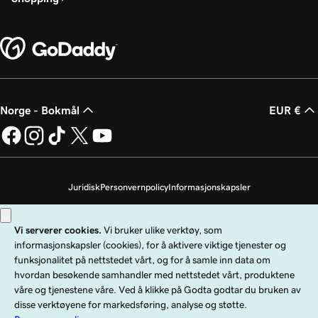
Norge - Bokmål
EUR €
Juridisk
Personvernpolicy
Informasjonskapsler
Ikke selg personopplysningene mine
Copyright © 1999–2026 GoDaddy Operating Company, LLC. Med enerett.
GoDaddy-ordmerket er et registrert varemerke som tilhører GoDaddy
Operating Company, LLC i USA og andre land. «GO»-logoen er et registrert
varemerke som tilhører GoDaddy.com, LLC i USA.
Bruk av dette nettstedet er underlagt spesifikke bruksbetingelser. Ved å bruke