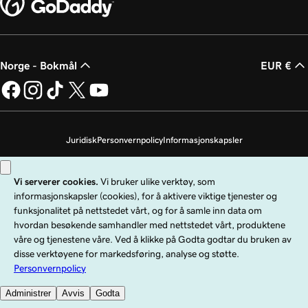
Norge - Bokmål
EUR €
Juridisk
Personvernpolicy
Informasjonskapsler
Ikke selg personopplysningene mine
Copyright © 1999–2026 GoDaddy Operating Company, LLC. Med enerett.
GoDaddy-ordmerket er et registrert varemerke som tilhører GoDaddy
Operating Company, LLC i USA og andre land. «GO»-logoen er et registrert
varemerke som tilhører GoDaddy.com, LLC i USA.
Bruk av dette nettstedet er underlagt spesifikke bruksbetingelser. Ved å bruke
dette nettstedet bekrefter du at du er underlagt disse
allmenne
tjenestebetingelsene
.