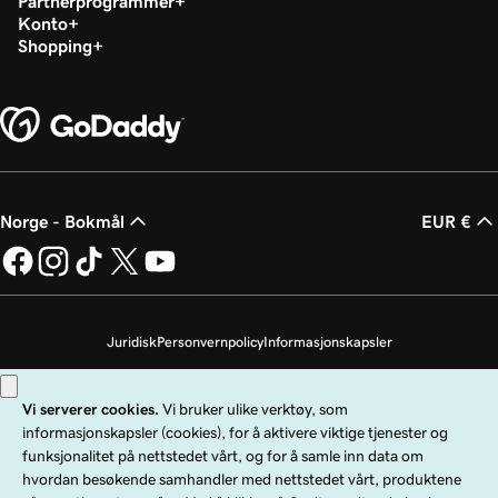
Partnerprogrammer
Konto
Shopping
Norge - Bokmål
EUR €
Juridisk
Personvernpolicy
Informasjonskapsler
Ikke selg personopplysningene mine
Copyright © 1999–2026 GoDaddy Operating Company, LLC. Med enerett.
GoDaddy-ordmerket er et registrert varemerke som tilhører GoDaddy
Operating Company, LLC i USA og andre land. «GO»-logoen er et registrert
varemerke som tilhører GoDaddy.com, LLC i USA.