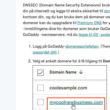
DNSSEC (Domain Name Security Extensions) bruker d
din på internett og legge til ekstra sikkerhet til
do
kontoen din, og du kan bruke dem på domener ved 
domener kan du oppgradere til
Premium DNS
for 
-innstillingene dine for domener som bruker GoDa
GoDaddy -navneservere, må du
legge til DS -post
Logg på GoDaddy-
domeneporteføljen
. (Tre
passordet ditt
.)
Velg et enkelt domene for å få tilgang til
Dom