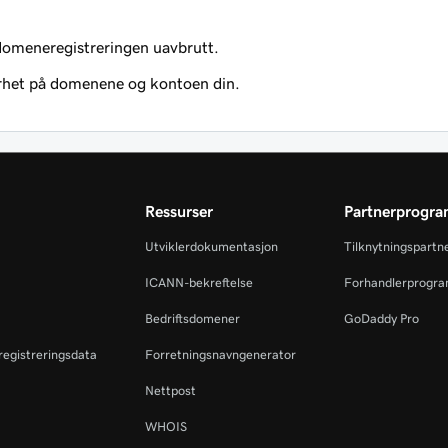
 domeneregistreringen uavbrutt.
erhet på domenene og kontoen din.
Ressurser
Partnerprogr
Utviklerdokumentasjon
Tilknytningspartn
ICANN-bekreftelse
Forhandlerprogr
Bedriftsdomener
GoDaddy Pro
eregistreringsdata
Forretningsnavngenerator
Nettpost
WHOIS