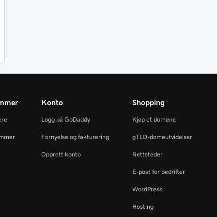
ammer
Konto
Shopping
ere
Logg på GoDaddy
Kjøp et domene
ammer
Fornyelse og fakturering
gTLD-domeutvidelser
Opprett konto
Nettsteder
E-post for bedrifter
WordPress
Hosting