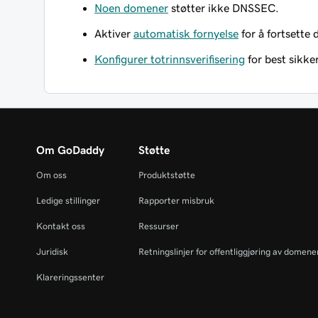
Noen domener
støtter ikke DNSSEC.
Aktiver
automatisk fornyelse
for å fortsette
Konfigurer totrinnsverifisering
for best sikk
Om GoDaddy
Støtte
Om oss
Produktstøtte
Ledige stillinger
Rapporter misbruk
Kontakt oss
Ressurser
Juridisk
Retningslinjer for offentliggjøring av domen
Klareringssenter