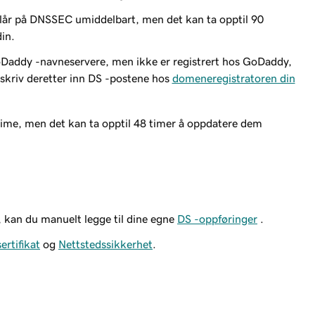
slår på DNSSEC umiddelbart, men det kan ta opptil 90
din.
 GoDaddy -navneservere, men
ikke er
registrert hos GoDaddy,
 skriv deretter inn DS -postene hos
domeneregistratoren din
 time, men det kan ta opptil 48 timer å oppdatere dem
 kan du manuelt legge til dine egne
DS -oppføringer
.
ertifikat
og
Nettstedssikkerhet
.