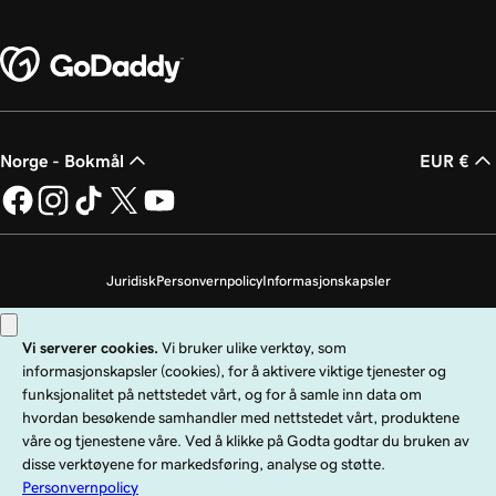
Norge - Bokmål
EUR €
Juridisk
Personvernpolicy
Informasjonskapsler
Ikke selg personopplysningene mine
Copyright © 1999–2026 GoDaddy Operating Company, LLC. Med enerett.
GoDaddy-ordmerket er et registrert varemerke som tilhører GoDaddy
Operating Company, LLC i USA og andre land. «GO»-logoen er et registrert
varemerke som tilhører GoDaddy.com, LLC i USA.
Bruk av dette nettstedet er underlagt spesifikke bruksbetingelser. Ved å bruke
dette nettstedet bekrefter du at du er underlagt disse
allmenne