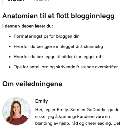
Leksjon 8 (av 10)
Anatomien til et flott blogginnlegg
1m 6s
Legge til en blogg på nettstedet ditt
I denne videoen lærer du:
Leksjon 9 (av 10)
Formateringstips for bloggen din
Opprett et blogginnlegg på Nettsteder +
3m 24s
Markedsføring -nettstedet mitt
Hvorfor du bør gjøre innlegget ditt skannelig
Hvorfor du bør legge til bilder i innlegget ditt
Leksjon 10 (av 10)
2m 34s
Send blogginnleggene mine til abonnenter
Tips for antall ord og skrivende fristende overskrifter
Om veiledningene
Emily
Hei, jeg er Emily. Som en GoDaddy -guide
elsker jeg å kunne gi kundene våre en
blanding av hjelp, råd og cheerleading. Det