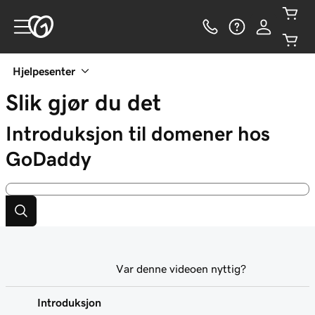
Hjelpesenter
Slik gjør du det
Introduksjon til domener hos
GoDaddy
Var denne videoen nyttig?
Introduksjon