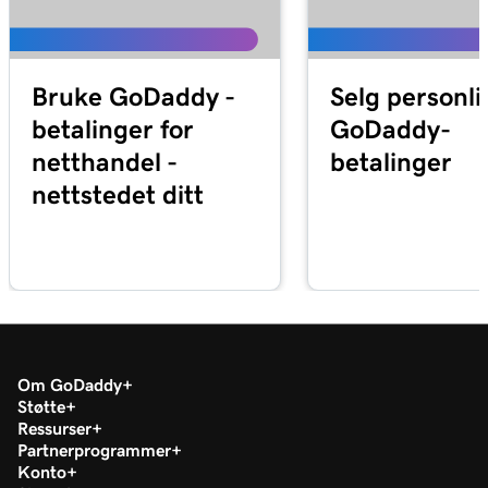
Leksjon 18 (av 25)
Bør du bruke videresending eller
2m 51s
videresending med maskering?
Bruke GoDaddy -
Selg personl
Leksjon 19 (av 25)
2m 30s
betalinger for
GoDaddy-
Organiser domeneporteføljen min
netthandel -
betalinger
Leksjon 20 (av 25)
nettstedet ditt
4m 30s
Administrere domenetillatelser
Leksjon 21 (av 25)
Oppdater kontaktinformasjon for domenet
1m 5s
mitt
Leksjon 22 (av 25)
Administrer domenefornyelser og forhindrer
2m 44s
Om GoDaddy
Støtte
utløp
Ressurser
Partnerprogrammer
Leksjon 23 (av 25)
58s
Konto
Endre domenenavnservere