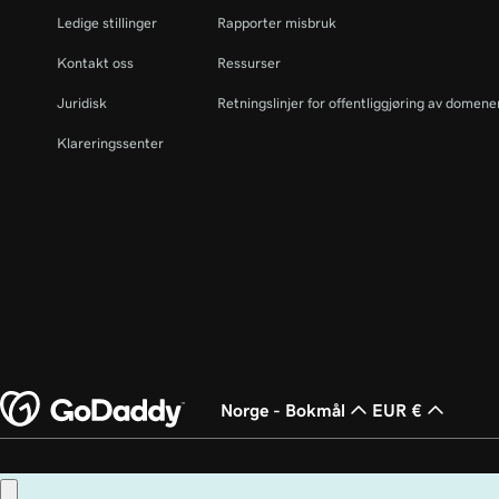
Leksjon 22 (av 25)
Ledige stillinger
Rapporter misbruk
Administrer domenefornyelser og forhindrer utl
Kontakt oss
Ressurser
Leksjon 23 (av 25)
Juridisk
Retningslinjer for offentliggjøring av domen
Endre domenenavnservere
Klareringssenter
Leksjon 24 (av 25)
Hvordan selge GoDaddy -domenet ditt
Leksjon 25 (av 25)
Overfør domenet mitt til GoDaddy
Norge - Bokmål
EUR €
Copyright © 1999–2026 GoDaddy Operating Company, LLC. Med enerett. GoDad