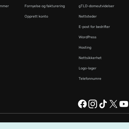
ammer
Fornyelse og fakturering
gTLD-domeutvidelser
Opprett konto
Nettsteder
E-post for bedrifter
WordPress
Hosting
Nettsikkerhet
Logo-lager
Telefonnumre
ompany, LLC i USA og andre
Juridisk
Personvernpolicy
Informasjonskapsler