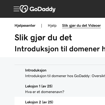
Hjelpesenter
|
Hjelp
Slik gjør du det
Videoer
Slik gjør du det
Introduksjon til domener
Introduksjon
Introduksjon til domener hos GoDaddy: Oversik
Leksjon 1 (av 25)
Hva er et domenenavn?
Leksjon 2 (av 25)