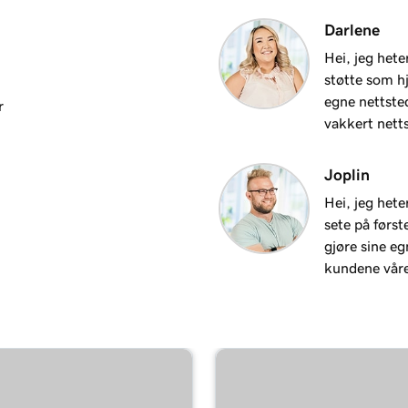
1m 50s
Darlene
Hei, jeg hete
støtte som hj
2m 35s
egne nettsted
r
vakkert netts
4m 12s
Joplin
Hei, jeg het
1m 58s
sete på først
gjøre sine eg
kundene våre
2m 9s
1m 25s
ring -nettsted
1m 46s
for WordPress -nettsted