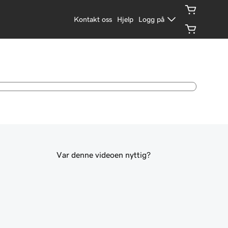
Kontakt oss
Hjelp
Logg på
Var denne videoen nyttig?