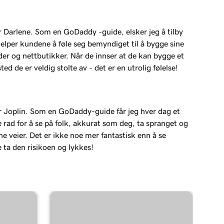
r Darlene. Som en GoDaddy -guide, elsker jeg å tilby
elper kundene å føle seg bemyndiget til å bygge sine
er og nettbutikker. Når de innser at de kan bygge et
ted de er veldig stolte av - det er en utrolig følelse!
er Joplin. Som en GoDaddy-guide får jeg hver dag et
e rad for å se på folk, akkurat som deg, ta spranget og
ne veier. Det er ikke noe mer fantastisk enn å se
 ta den risikoen og lykkes!