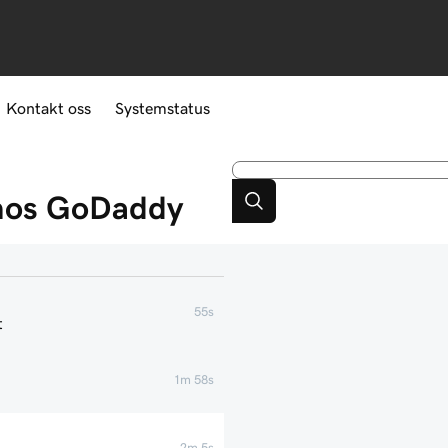
Kontakt oss
Systemstatus
 hos GoDaddy
55s
t
1m 58s
2m 5s