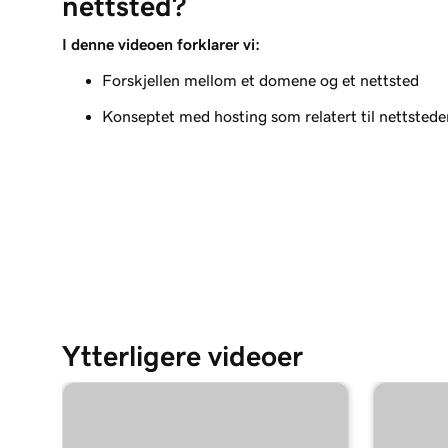
nettsted?
Leksjon 9 (av 25)
Hva er et premium -domene?
I denne videoen forklarer vi:
Forskjellen mellom et domene og et nettsted
Leksjon 10 (av 25)
Registrer et domene på GoDaddy
Konseptet med hosting som relatert til nettstede
Leksjon 11 (av 25)
Hva gjør jeg hvis domenet jeg ønsker er tatt?
Leksjon 12 (av 25)
Hva er GoDaddys domenemegler -tjeneste?
Leksjon 13 (av 25)
Bruker domenet mitt for virksomheten min
Ytterligere videoer
Leksjon 14 (av 25)
Koble et domene til mitt Nettsteder + Markedsfø
Leksjon 15 (av 25)
Koble domenet ditt til et Administrert hosting 