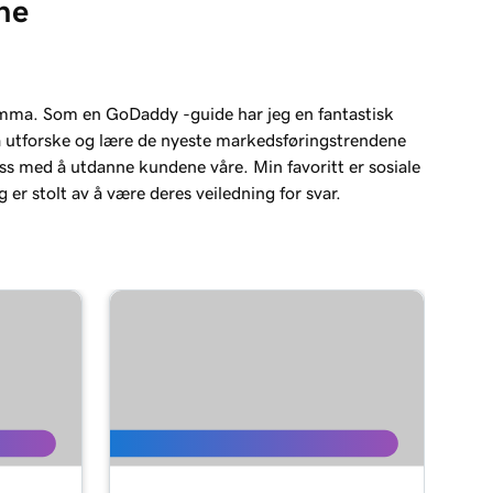
ne
Emma. Som en GoDaddy -guide har jeg en fantastisk
 å utforske og lære de nyeste markedsføringstrendene
oss med å utdanne kundene våre. Min favoritt er sosiale
g er stolt av å være deres veiledning for svar.