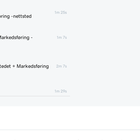
1m 25s
ring -nettsted
Markedsføring -
1m 7s
stedet + Markedsføring
2m 7s
1m 29s
1m 4s
g -nettstedet mitt
1m 1s