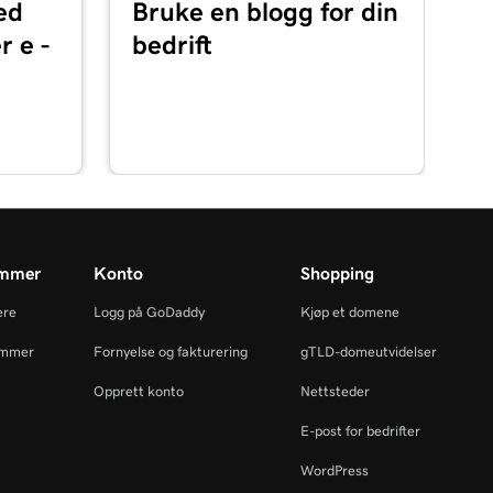
ed
Bruke en blogg for din
r e -
bedrift
ammer
Konto
Shopping
ere
Logg på GoDaddy
Kjøp et domene
ammer
Fornyelse og fakturering
gTLD-domeutvidelser
Opprett konto
Nettsteder
E-post for bedrifter
WordPress