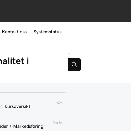
Kontakt oss
Systemstatus
alitet i
42s
r: kursoversikt
3m 8s
steder + Markedsføring