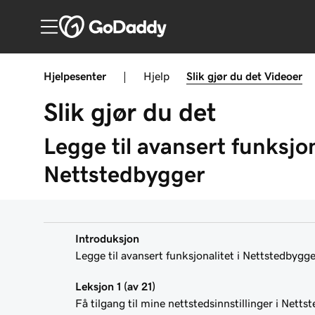
Hjelpesenter
|
Hjelp
Slik gjør du det
Videoer
Slik gjør du det
Legge til avansert funksjon
Nettstedbygger
Introduksjon
Legge til avansert funksjonalitet i Nettstedbygge
Leksjon 1 (av 21)
Få tilgang til mine nettstedsinnstillinger i Nett