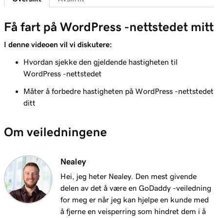
hosting for WordPress -nettsted
Leksjon 7 (av 29)
Få fart på WordPress -nettstedet mitt
WordPress -administratorinstrumentbord -
6m 38s
I denne videoen vil vi diskutere:
funksjoner
Hvordan sjekke den gjeldende hastigheten til
Leksjon 8 (av 29)
WordPress -nettstedet
Legg til sider i navigasjonsmenyen i
3m 56s
WordPress
Måter å forbedre hastigheten på WordPress -nettstedet
ditt
Leksjon 9 (av 29)
Bruk WordPress -
2m 18s
Om veiledningene
blokkeredigeringsprogrammet
Leksjon 10 (av 29)
Nealey
3m 26s
Bruk WordPress -tilpasningen
Hei, jeg heter Nealey. Den mest givende
delen av det å være en GoDaddy -veiledning
Leksjon 11 (av 29)
3m 24s
for meg er når jeg kan hjelpe en kunde med
Bruk og installer WordPress -temaer
å fjerne en veisperring som hindret dem i å