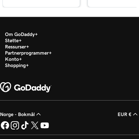
Leksjon 18 (av 29)
Administrer mediebiblioteket mitt i
2m 34s
WordPress
Om GoDaddy
Støtte
Leksjon 19 (av 29)
Ressurser
Legg til en video på WordPress -nettstedet
2m 49s
Partnerprogrammer
mitt
Konto
Shopping
Leksjon 20 (av 29)
2m 49s
Legg til en PDF i WordPress
Leksjon 21 (av 29)
3m 42s
Bruk kategorier og tagger i WordPress
Leksjon 22 (av 29)
Norge - Bokmål
EUR €
3m 9s
Optimaliser bilder i WordPress med nøkkelord
Leksjon 23 (av 29)