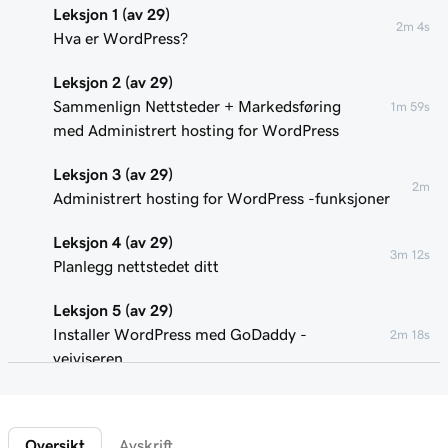
Leksjon 1 (av 29)
2m 4s
Hva er WordPress?
Leksjon 2 (av 29)
Sammenlign Nettsteder + Markedsføring
1m 59s
med Administrert hosting for WordPress
Leksjon 3 (av 29)
2m
Administrert hosting for WordPress -funksjoner
Leksjon 4 (av 29)
3m 12s
Planlegg nettstedet ditt
Leksjon 5 (av 29)
Installer WordPress med GoDaddy -
2m 18s
veiviseren
Leksjon 6 (av 29)
Koble domenet ditt til et Administrert
1m 46s
Oversikt
Avskrift