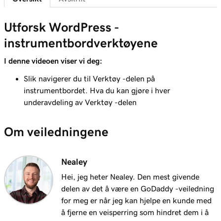
hosting for WordPress -nettsted
Leksjon 7 (av 29)
Utforsk WordPress -
WordPress -administratorinstrumentbord -
6m 38s
instrumentbordverktøyene
funksjoner
I denne videoen viser vi deg:
Leksjon 8 (av 29)
Slik navigerer du til Verktøy -delen på
Legg til sider i navigasjonsmenyen i
3m 56s
instrumentbordet. Hva du kan gjøre i hver
WordPress
underavdeling av Verktøy -delen
Leksjon 9 (av 29)
Bruk WordPress -
2m 18s
Om veiledningene
blokkeredigeringsprogrammet
Leksjon 10 (av 29)
Nealey
3m 26s
Bruk WordPress -tilpasningen
Hei, jeg heter Nealey. Den mest givende
delen av det å være en GoDaddy -veiledning
Leksjon 11 (av 29)
3m 24s
for meg er når jeg kan hjelpe en kunde med
Bruk og installer WordPress -temaer
å fjerne en veisperring som hindret dem i å