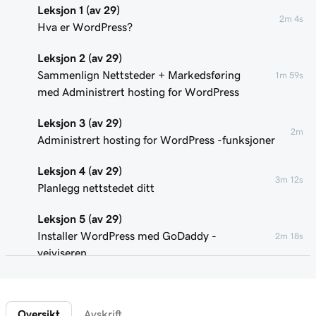
Leksjon 1 (av 29)
2m 4s
Hva er WordPress?
Leksjon 2 (av 29)
Sammenlign Nettsteder + Markedsføring
1m 59s
med Administrert hosting for WordPress
Leksjon 3 (av 29)
2m
Administrert hosting for WordPress -funksjoner
Leksjon 4 (av 29)
3m 12s
Planlegg nettstedet ditt
Leksjon 5 (av 29)
Installer WordPress med GoDaddy -
2m 18s
veiviseren
Leksjon 6 (av 29)
Koble domenet ditt til et Administrert
1m 46s
Oversikt
Avskrift