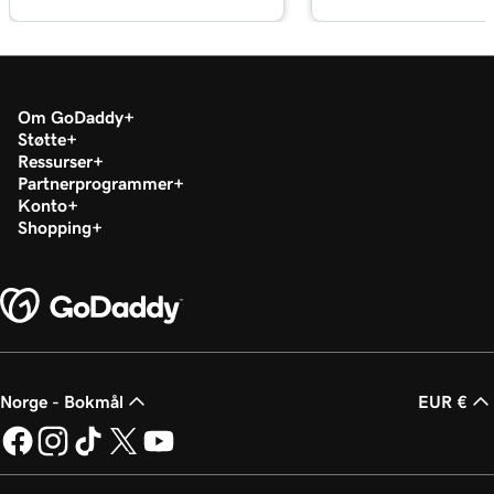
Leksjon 18 (av 29)
Administrer mediebiblioteket mitt i
2m 34s
WordPress
Om GoDaddy
Støtte
Leksjon 19 (av 29)
Ressurser
Legg til en video på WordPress -nettstedet
2m 49s
Partnerprogrammer
mitt
Konto
Shopping
Leksjon 20 (av 29)
2m 49s
Legg til en PDF i WordPress
Leksjon 21 (av 29)
3m 42s
Bruk kategorier og tagger i WordPress
Leksjon 22 (av 29)
Norge - Bokmål
EUR €
3m 9s
Optimaliser bilder i WordPress med nøkkelord
Leksjon 23 (av 29)