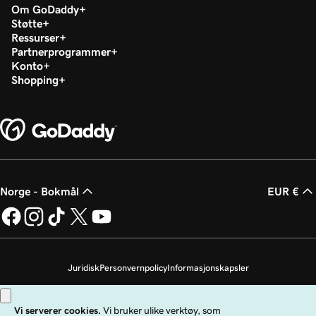
Om GoDaddy
Støtte
Ressurser
Partnerprogrammer
Konto
Shopping
Norge - Bokmål
EUR €
Juridisk
Personvernpolicy
Informasjonskapsler
Ikke selg personopplysningene mine