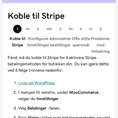
Koble til Stripe
Koble til
Konfigurer
Administrer
Ofte stilte
Problemer
Stripe
Innstillinger
bestillinger
spørsmål
med
feilsøking
Først må du koble til Stripe for å aktivere Stripe -
betalingsmetoden for butikken din. Du kan gjøre dette
ved å følge trinnene nedenfor:
Logg på WordPress
.
I menyen til venstre, under
WooCommerce
,
velger du
Innstillinger
.
Velg
Betalinger
-fanen.
Finn
Stripe
i listen over betalingsmetoder, og velg