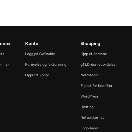
ammer
Konto
Shopping
ere
Logg på GoDaddy
Kjøp et domene
ammer
Fornyelse og fakturering
gTLD-domeutvidelser
Opprett konto
Nettsteder
E-post for bedrifter
WordPress
Hosting
Nettsikkerhet
Logo-lager