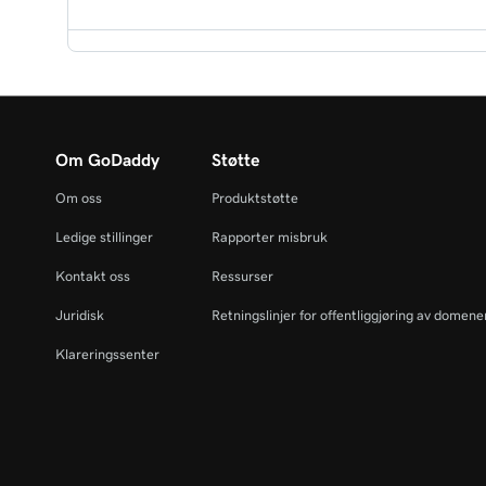
Koble Facebook -bedriftssiden min til GoDaddy 
Aktiver eller deaktiver nettstedets chatbots
Koble profesjonell Instagram -konto til GoDaddy
Administrer varsler for Chat + Conversations
Om GoDaddy
Støtte
Om oss
Produktstøtte
Endre navnet som vises på chat -kontrollprogra
Ledige stillinger
Rapporter misbruk
Kontakt oss
Ressurser
Juridisk
Retningslinjer for offentliggjøring av domen
Klareringssenter