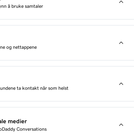
nn å bruke samtaler
ersations
 GoDaddy Conversations?
t med kunder
ene og nettappene
t med kunder
n min
 GoDaddy Conversations?
 kundene ta kontakt når som helst
tions -innbokser
ale medier
GoDaddy Conversations
ine?