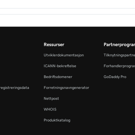
Conversations
 -samtaler
Ressurser
Partnerprogr
Utviklerdokumentasjon
Tilknytningspartn
mmet mitt
ICANN-bekreftelse
Forhandlerprogr
Bedriftsdomener
GoDaddy Pro
eregistreringsdata
Forretningsnavngenerator
Nettpost
WHOIS
Produktkatalog