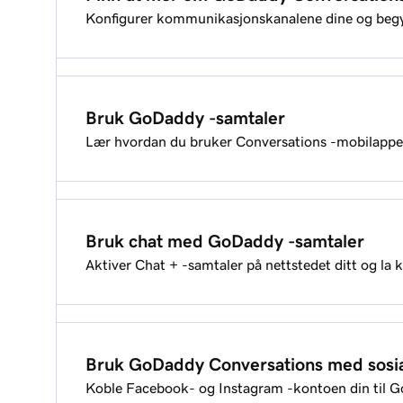
Konfigurer kommunikasjonskanalene dine og begy
Arkiv og gjenopprett en samtale i GoDaddy Conv
Hvilke kommunikasjonskanaler kan jeg koble til
Konfigurer GoDaddy Conversations og ta kontak
Bruk GoDaddy -samtaler
Lær hvordan du bruker Conversations -mobilapp
Konfigurer GoDaddy Conversations og ta kontak
Koble GoDaddy Conversations til Gmail -kontoe
Svar på mine GoDaddy Conversations -meldinger
Hvilke kommunikasjonskanaler kan jeg koble til
Bruk chat med GoDaddy -samtaler
Aktiver Chat + -samtaler på nettstedet ditt og la
Bytt mellom mine forskjellige GoDaddy Conversa
Tilpass chat -kontrollprogrammet mitt
Bruk GoDaddy Conversations med sosi
Koble Facebook- og Instagram -kontoen din til 
Hvordan leser jeg og svarer på chatmeldingene m