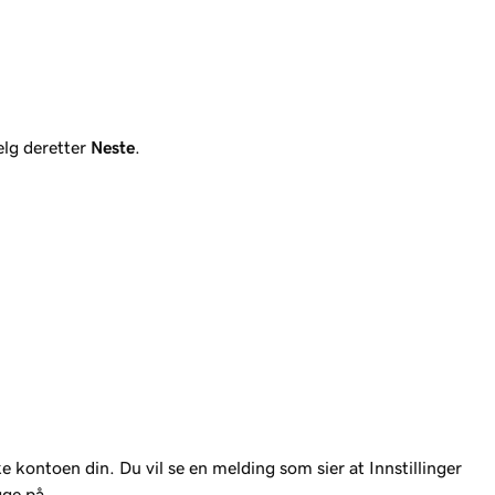
elg deretter
Neste
.
ke kontoen din. Du vil se en melding som sier at Innstillinger
gge på.