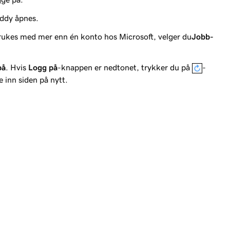
addy åpnes.
rukes med mer enn én konto hos Microsoft, velger du
Jobb-
på
. Hvis
Logg på
-knappen er nedtonet, trykker du på
-
e inn siden på nytt.