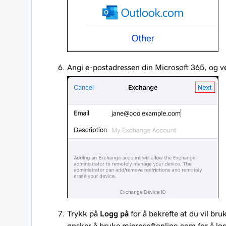
Angi e-postadressen din Microsoft 365, og v
Trykk på
Logg på
for å bekrefte at du vil bru
ønsker å bruke microsoftonline.com for å lo